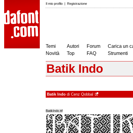
Il mio profilo
|
Registrazione
Temi
Autori
Forum
Carica un c
Novità
Top
FAQ
Strumenti
Batik Indo
Batik Indo
di
Cenz Qobbal
BatikIndo.ttf