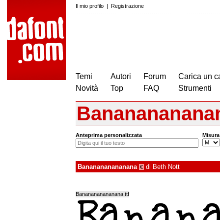
Il mio profilo
|
Registrazione
Temi
Autori
Forum
Carica un c
Novità
Top
FAQ
Strumenti
Bananananana
Anteprima personalizzata
Misura
Bananananananana
di
Beth Nott
€
Bananananananana.ttf