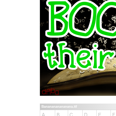
Bananananananana.ttf