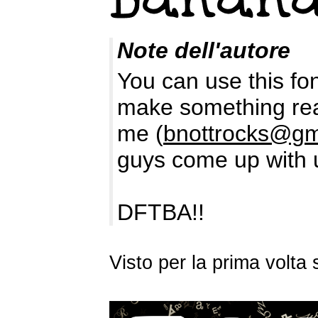
Note dell'autore
You can use this fon
make something real
me (
bnottrocks@gm
guys come up with 
DFTBA!!
Visto per la prima volt