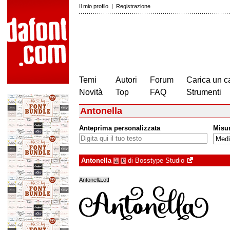
Il mio profilo
|
Registrazione
Temi
Autori
Forum
Carica un c
Novità
Top
FAQ
Strumenti
Antonella
Anteprima personalizzata
Misu
Antonella
di
Bosstype Studio
à
€
Antonella.otf