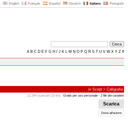
English
Français
Español
Deutsch
Italiano
Português
A
B
C
D
E
F
G
H
I
J
K
L
M
N
O
P
Q
R
S
T
U
V
W
X
Y
Z
#
in
Script
>
Calligrafia
12.294 scaricati (15 ieri)
Gratis per uso personale
- 2 file dei caratteri
Scarica
Dona all'autore