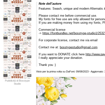
Note dell'autore
Features: Swash, unique and modern Alternatis &
Please contact me before commercial use.
My fonts for free use are only allowed for persona
If you are making money from using my fonts, P
Commercial license
->
https://fontbundles.net/bosstype-studio1/25327
For corporate license, contact me via email
Contact me at:
bosstypestudio@gmail.com
If you want to DONATE click here
http://www.pa
I really appreciate your donation.
Thank you :)
Visto per la prima volta su DaFont: 09/08/2023 - Aggiornato:
Pubblicità di Bosstype
Studio