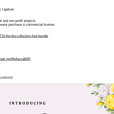
 Ligature.
l and non-profit projects.
lease purchase a commercial license.
10-the-big-collection-font-bundle
ypal.me/Mufazzal600
 11/08/2023