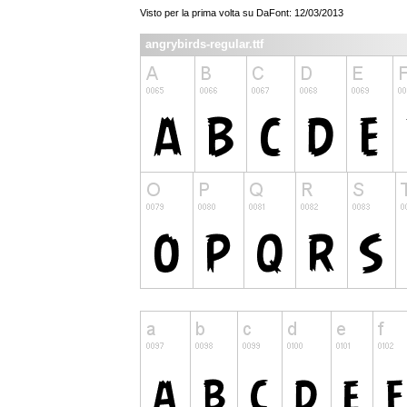
Visto per la prima volta su DaFont: 12/03/2013
angrybirds-regular.ttf