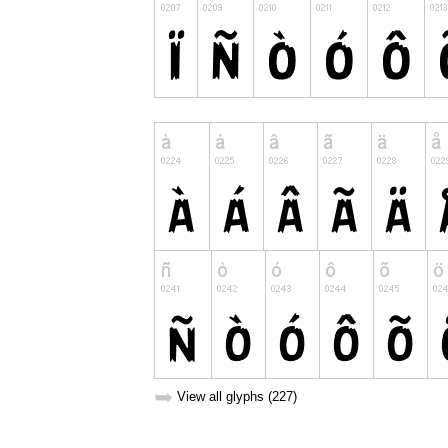
➥
View all glyphs (227)