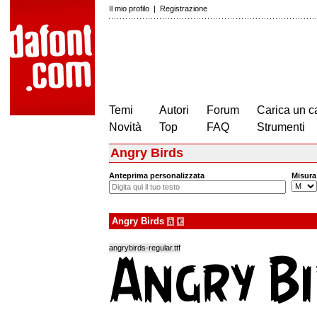
Il mio profilo
|
Registrazione
Temi
Autori
Forum
Carica un c
Novità
Top
FAQ
Strumenti
Angry Birds
Anteprima personalizzata
Misura
Angry Birds
à
€
angrybirds-regular.ttf