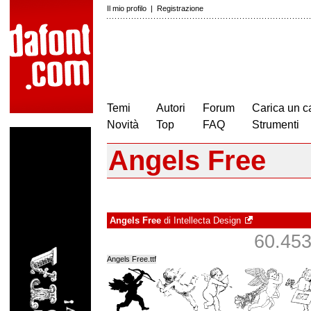
Il mio profilo
|
Registrazione
Temi
Autori
Forum
Carica un c
Novità
Top
FAQ
Strumenti
Angels Free
Angels Free
di
Intellecta Design
60.453 
Angels Free.ttf