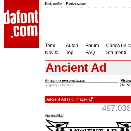
Il mio profilo
|
Registrazione
Temi
Autori
Forum
Carica un c
Novità
Top
FAQ
Strumenti
Ancient Ad
Anteprima personalizzata
Misura
Ancient Ad
di
imagex
€
497.036 
Ancient Ad.ttf