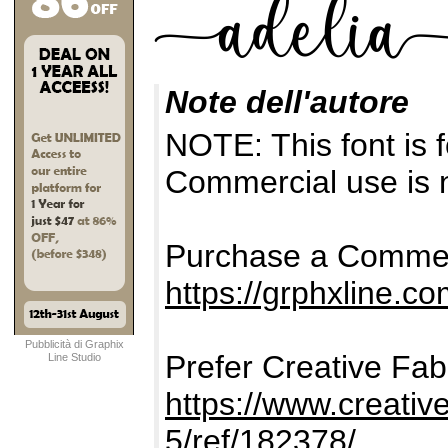
Note dell'autore
NOTE: This font i
Commercial use is n
Purchase a Commer
https://grphxline.co
Pubblicità di Graphix
Prefer Creative Fab
Line Studio
https://www.creativ
5/ref/182378/