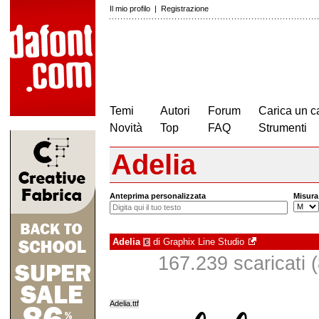
Il mio profilo
|
Registrazione
Temi
Autori
Forum
Carica un c
Novità
Top
FAQ
Strumenti
Adelia
Anteprima personalizzata
Misura
Adelia
di
Graphix Line Studio
€
167.239 scaricati (
Adelia.ttf