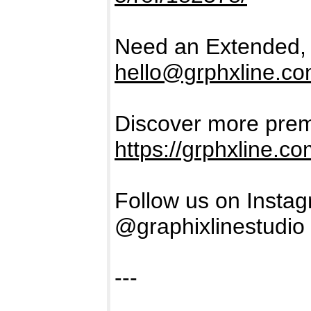
Need an Extended, 
hello@grphxline.c
Discover more prem
https://grphxline.c
Follow us on Insta
@graphixlinestudio
---