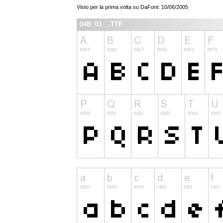
Visto per la prima volta su DaFont: 10/06/2005
04B_03__.TTF