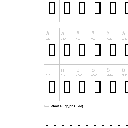
➥
View all glyphs (99)