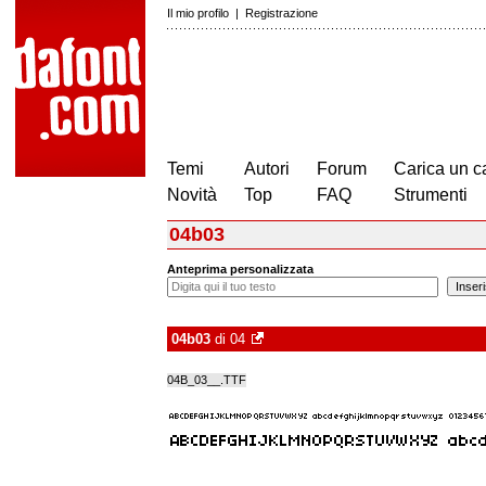
Il mio profilo
|
Registrazione
Temi
Autori
Forum
Carica un c
Novità
Top
FAQ
Strumenti
04b03
Anteprima personalizzata
04b03
di
04
04B_03__.TTF