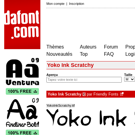
Mon compte
|
Inscription
Thèmes
Auteurs
Forum
Prop
Nouveautés
Top
FAQ
Logi
Yoko Ink Scratchy
Aperçu
Taille
Yoko Ink Scratchy
par
Friendly Fonts
€
YokoInkScratchy.ttf