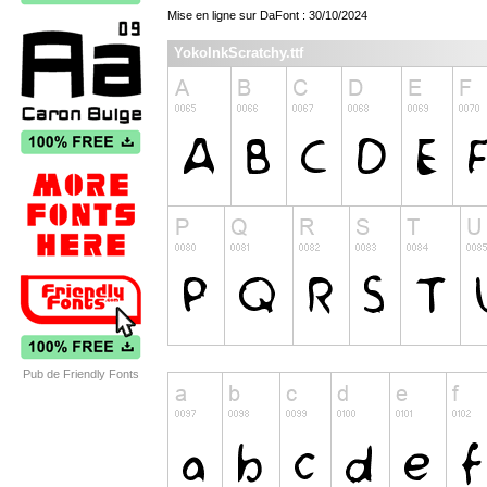
Mise en ligne sur DaFont : 30/10/2024
YokoInkScratchy.ttf
Pub de Friendly Fonts