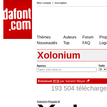
Mon compte
|
Inscription
Thèmes
Auteurs
Forum
Prop
Nouveautés
Top
FAQ
Logi
Xolonium
Aperçu
Taille
Xolonium
par
Severin Meyer
à
€
193 504 télécharge
Xolonium-Regular.ttf