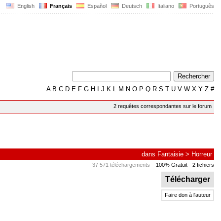
English
Français
Español
Deutsch
Italiano
Português
A
B
C
D
E
F
G
H
I
J
K
L
M
N
O
P
Q
R
S
T
U
V
W
X
Y
Z
#
2 requêtes correspondantes sur le forum
dans
Fantaisie
>
Horreur
37 571 téléchargements
100% Gratuit
- 2 fichiers
Télécharger
Faire don à l'auteur