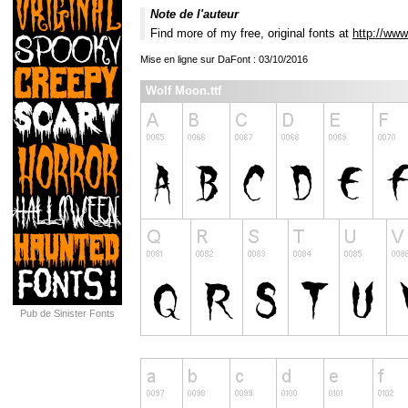
Note de l'auteur
Find more of my free, original fonts at
http://www
Mise en ligne sur DaFont : 03/10/2016
Wolf Moon.ttf
Pub de Sinister Fonts