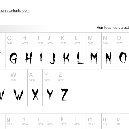
.sinisterfonts.com
Voir tous les carac