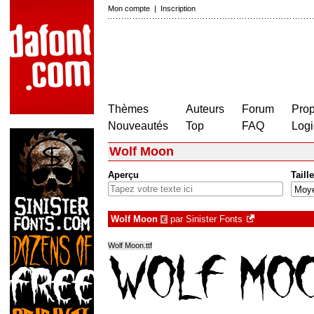
Mon compte
|
Inscription
Thèmes
Auteurs
Forum
Prop
Nouveautés
Top
FAQ
Logi
Wolf Moon
Aperçu
Taille
Wolf Moon
par
Sinister Fonts
€
Wolf Moon.ttf