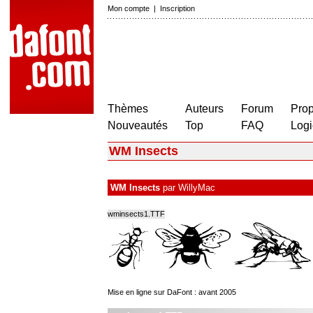
Mon compte
|
Inscription
Thèmes
Auteurs
Forum
Prop
Nouveautés
Top
FAQ
Logi
WM Insects
WM Insects
par
WillyMac
wminsects1.TTF
Mise en ligne sur DaFont : avant 2005