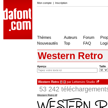
Mon compte
|
Inscription
Thèmes
Auteurs
Forum
Prop
Nouveautés
Top
FAQ
Logi
Western Retro
Aperçu
Taille
Western Retro
par
Lettersiro Studio
à
€
53 242 téléchargements
Western Retro.ttf