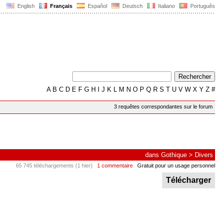
English
Français
Español
Deutsch
Italiano
Português
A
B
C
D
E
F
G
H
I
J
K
L
M
N
O
P
Q
R
S
T
U
V
W
X
Y
Z
#
3 requêtes correspondantes sur le forum
dans
Gothique
>
Divers
65 745 téléchargements (1 hier)
1 commentaire
Gratuit pour un usage personnel
Télécharger