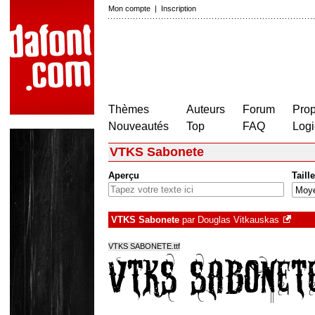
Mon compte
|
Inscription
Thèmes
Auteurs
Forum
Prop
Nouveautés
Top
FAQ
Logi
VTKS Sabonete
Aperçu
Taille
VTKS Sabonete
par
Douglas Vitkauskas
VTKS SABONETE.ttf