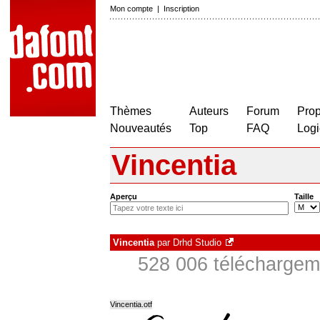
Mon compte
|
Inscription
Thèmes
Auteurs
Forum
Prop
Nouveautés
Top
FAQ
Logi
Vincentia
Aperçu
Taille
Vincentia
par
Drhd Studio
528 006 téléchargeme
Vincentia.otf