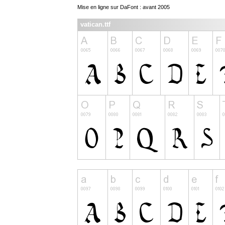
Mise en ligne sur DaFont : avant 2005
vatican.ttf