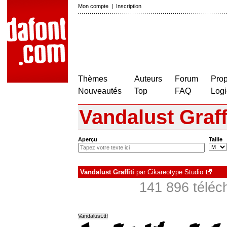
Mon compte
|
Inscription
Thèmes
Auteurs
Forum
Prop
Nouveautés
Top
FAQ
Logi
Vandalust Graffi
Aperçu
Taille
Vandalust Graffiti
par
Cikareotype Studio
141 896 téléc
Vandalust.ttf