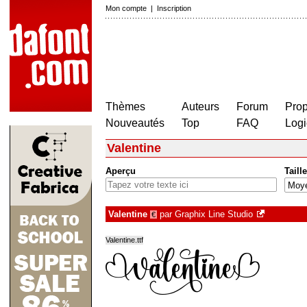
Mon compte
|
Inscription
Thèmes
Auteurs
Forum
Prop
Nouveautés
Top
FAQ
Logi
Valentine
Aperçu
Taille
Valentine
par
Graphix Line Studio
€
Valentine.ttf