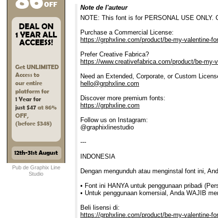
Note de l'auteur
NOTE: This font is for PERSONAL USE ONLY. Co
Purchase a Commercial License:
https://grphxline.com/product/be-my-valentine-fo
Prefer Creative Fabrica?
https://www.creativefabrica.com/product/be-my-v
Need an Extended, Corporate, or Custom Licens
hello@grphxline.com
Discover more premium fonts:
https://grphxline.com
Follow us on Instagram:
@graphixlinestudio
---
INDONESIA
Pub de Graphix Line
Dengan mengunduh atau menginstal font ini, An
Studio
• Font ini HANYA untuk penggunaan pribadi (Per
• Untuk penggunaan komersial, Anda WAJIB membe
Beli lisensi di:
https://grphxline.com/product/be-my-valentine-fo