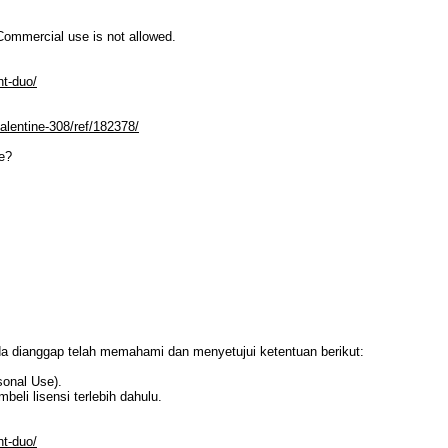
mmercial use is not allowed.
nt-duo/
alentine-308/ref/182378/
e?
da dianggap telah memahami dan menyetujui ketentuan berikut:
sonal Use).
li lisensi terlebih dahulu.
nt-duo/