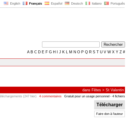
English
Français
Español
Deutsch
Italiano
Português
A
B
C
D
E
F
G
H
I
J
K
L
M
N
O
P
Q
R
S
T
U
V
W
X
Y
Z
#
dans
Fêtes
>
St Valentin
éléchargements (247 hier)
4 commentaires
Gratuit pour un usage personnel
- 4 fichiers
Télécharger
Faire don à l'auteur