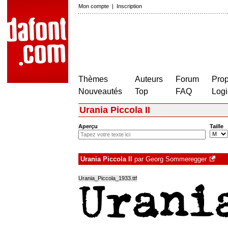
Mon compte
|
Inscription
Thèmes
Auteurs
Forum
Prop
Nouveautés
Top
FAQ
Logi
Urania Piccola II
Aperçu
Taille
Urania Piccola II
par
Georg Sommeregger
Urania_Piccola_1933.ttf