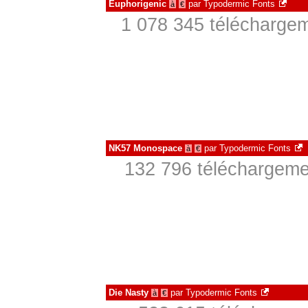
Euphorigenic
par
Typodermic Fonts
à
€
1 078 345 téléchargem
NK57 Monospace
par
Typodermic Fonts
à
€
132 796 téléchargemen
Die Nasty
par
Typodermic Fonts
à
€