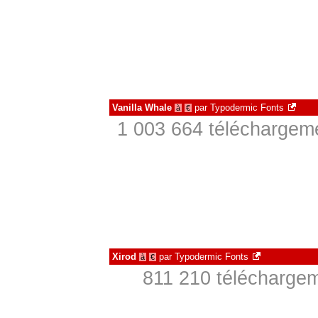
Vanilla Whale
par
Typodermic Fonts
à
€
1 003 664 téléchargeme
Xirod
par
Typodermic Fonts
à
€
811 210 téléchargem