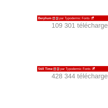
Berylium
par
Typodermic Fonts
à
€
109 301 télécharge
Still Time
par
Typodermic Fonts
à
€
428 344 télécharge