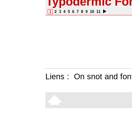
Typodermic Fo
1
2
3
4
5
6
7
8
9
10
11
Liens :
On snot and fon