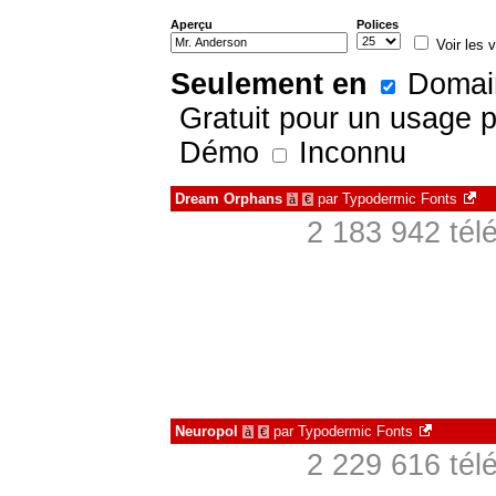
Aperçu
Polices
Voir les v
Seulement en
Domain
Gratuit pour un usage 
Démo
Inconnu
Dream Orphans
par
Typodermic Fonts
à
€
2 183 942 tél
Neuropol
par
Typodermic Fonts
à
€
2 229 616 tél