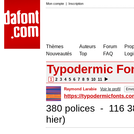
Mon compte
|
Inscription
Thèmes
Auteurs
Forum
Prop
Nouveautés
Top
FAQ
Logi
Typodermic Fo
1
2
3
4
5
6
7
8
9
10
11
Raymond Larabie
Voir le profil
Envo
https://typodermicfonts.co
380 polices - 116 3
hier)