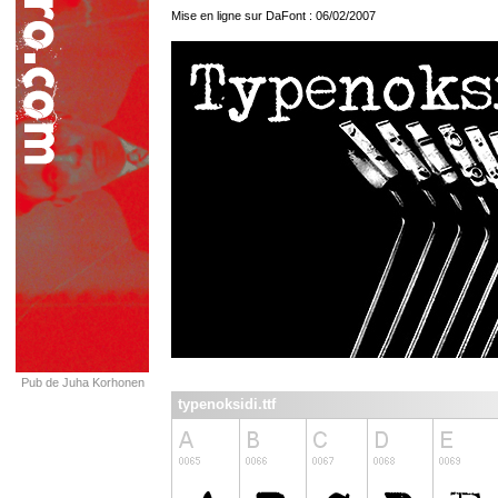
Mise en ligne sur DaFont : 06/02/2007
Pub de Juha Korhonen
typenoksidi.ttf