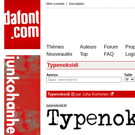
Mon compte
|
Inscription
Thèmes
Auteurs
Forum
Prop
Nouveautés
Top
FAQ
Logi
Typenoksidi
Aperçu
Taille
Typenoksidi
par
Juha Korhonen
à
typenoksidi.ttf