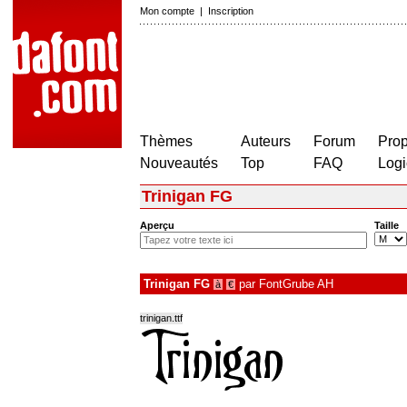
Mon compte
|
Inscription
Thèmes
Auteurs
Forum
Prop
Nouveautés
Top
FAQ
Logi
Trinigan FG
Aperçu
Taille
Trinigan FG
par
FontGrube AH
à
€
trinigan.ttf