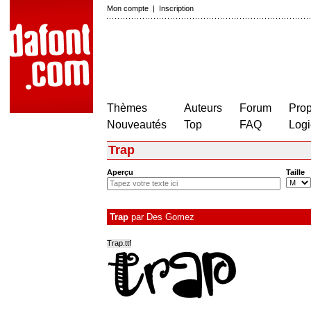
Mon compte
|
Inscription
Thèmes
Auteurs
Forum
Prop
Nouveautés
Top
FAQ
Logi
Trap
Aperçu
Taille
Trap
par
Des Gomez
Trap.ttf