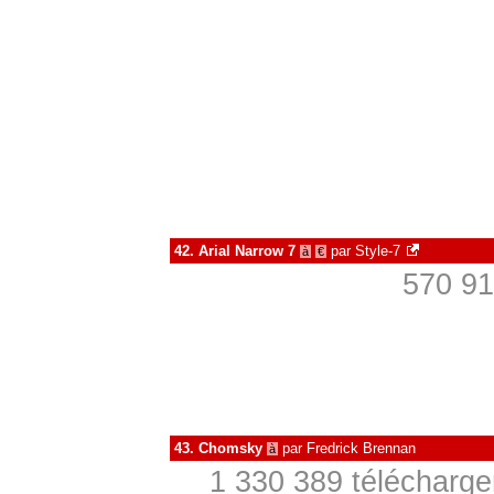
42.
Arial Narrow 7
par
Style-7
à
€
570 91
43.
Chomsky
par
Fredrick Brennan
à
1 330 389 télécharge