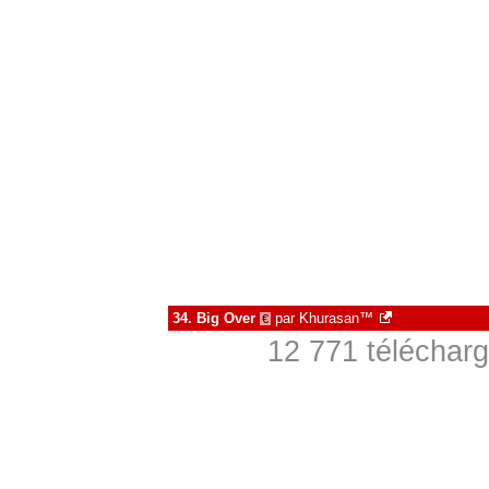
34.
Big Over
par
Khurasan™
€
12 771 télécharg