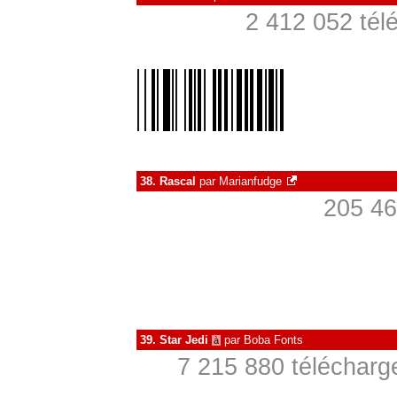
2 412 052 tél
38.
Rascal
par
Marianfudge
205 46
39.
Star Jedi
par
Boba Fonts
à
7 215 880 télécharg