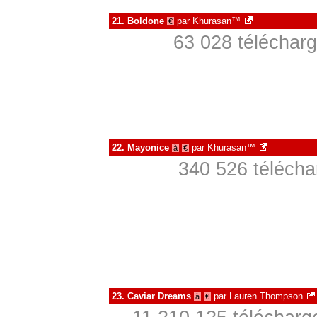
21.
Boldone
par
Khurasan™
€
63 028 télécharg
22.
Mayonice
par
Khurasan™
à
€
340 526 télécha
23.
Caviar Dreams
par
Lauren Thompson
à
€