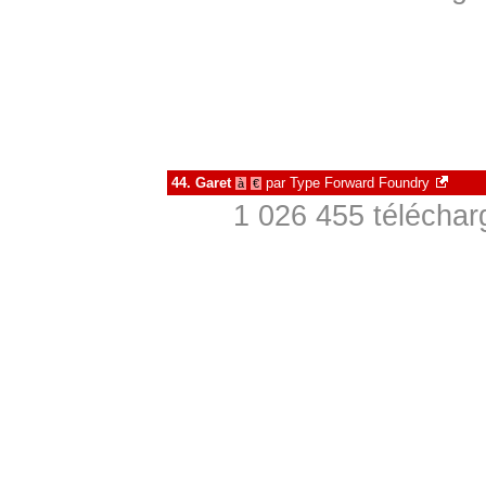
44.
Garet
par
Type Forward Foundry
à
€
1 026 455 téléchar