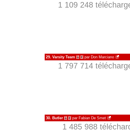
1 109 248 télécharg
29.
Varsity Team
par
Don Marciano
à
€
1 797 714 télécharg
30.
Butler
par
Fabian De Smet
à
€
1 485 988 téléchar