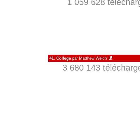
1 059 628 téléchar
41.
College
par
Matthew Welch
3 680 143 télécharg