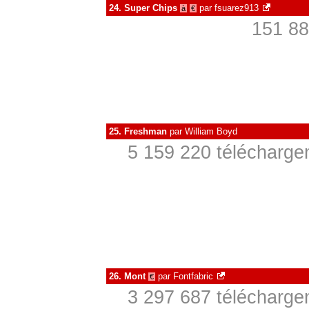
24.
Super Chips
par
fsuarez913
à
€
151 88
25.
Freshman
par
William Boyd
5 159 220 télécharge
26.
Mont
par
Fontfabric
€
3 297 687 télécharge