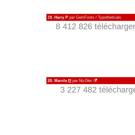
19.
Harry P
par
GemFonts / Typotheticals
8 412 826 télécharge
20.
Marola
par
Nú-Dës
à
3 227 482 télécharg