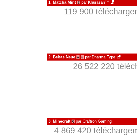
1.
Matcha Mint
par
Khurasan™
€
119 900 téléchargem
2.
Bebas Neue
par
Dharma Type
à
€
26 522 220 téléc
3.
Minecraft
par
Craftron Gaming
€
4 869 420 téléchargem