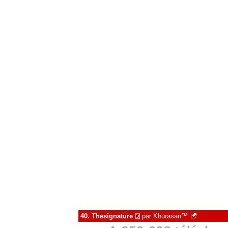
40.
Thesignature
par
Khurasan™
€