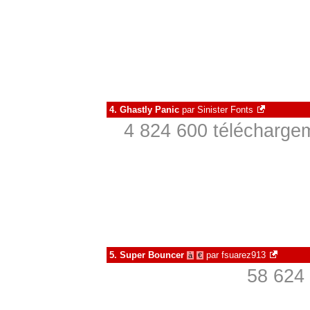
4.
Ghastly Panic
par
Sinister Fonts
4 824 600 téléchargem
5.
Super Bouncer
par
fsuarez913
à
€
58 624 