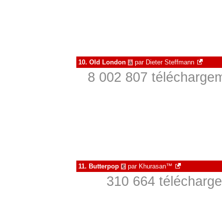
10.
Old London
par
Dieter Steffmann
à
8 002 807 téléchargem
11.
Butterpop
par
Khurasan™
€
310 664 télécharge