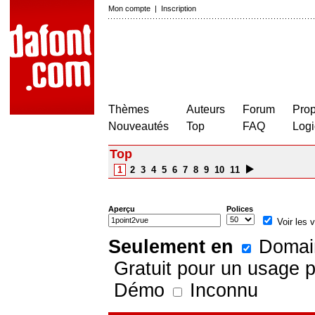
Mon compte
|
Inscription
Thèmes
Auteurs
Forum
Prop
Nouveautés
Top
FAQ
Logi
Top
1
2
3
4
5
6
7
8
9
10
11
Aperçu
Polices
Voir les v
Seulement en
Domain
Gratuit pour un usage 
Démo
Inconnu