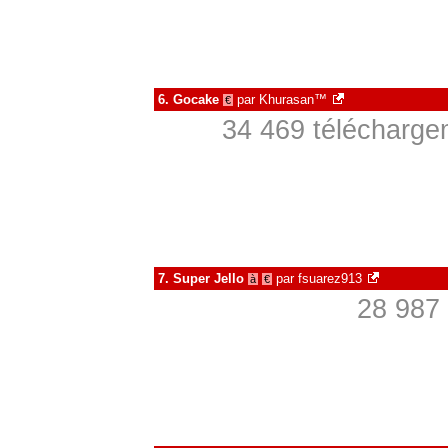
6.
Gocake
par
Khurasan™
€
34 469 téléchargem
7.
Super Jello
par
fsuarez913
à
€
28 987 