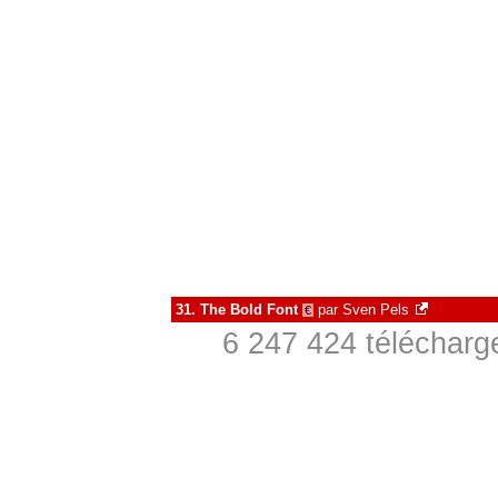
31.
The Bold Font
par
Sven Pels
€
6 247 424 télécharg