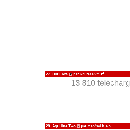
27.
But Flow
par
Khurasan™
€
13 810 télécharg
28.
Aquiline Two
par
Manfred Klein
à