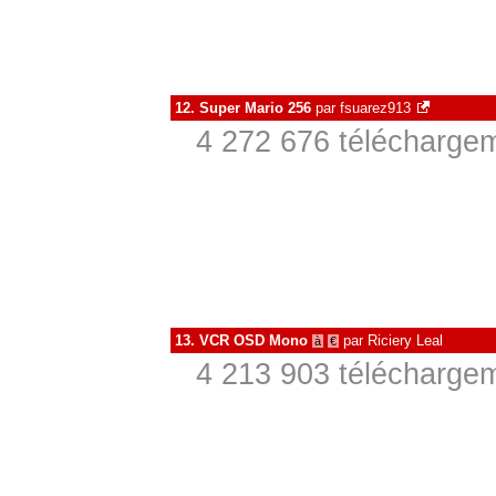
12.
Super Mario 256
par
fsuarez913
4 272 676 téléchargem
13.
VCR OSD Mono
par
Riciery Leal
à
€
4 213 903 téléchargem