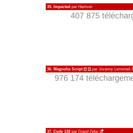
35.
Impacted
par
Harrison
407 875 téléchar
36.
Magnolia Script
par
Jovanny Lemonad
à
€
976 174 téléchargeme
37.
Code 128
par
Grand Zebu