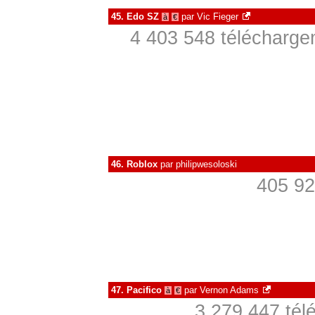
45.
Edo SZ
par
Vic Fieger
à
€
4 403 548 télécharge
46.
Roblox
par
philipwesoloski
405 92
47.
Pacifico
par
Vernon Adams
à
€
3 279 447 tél