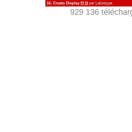
16.
Creato Display
par
Lafontype
à
€
929 136 téléchar