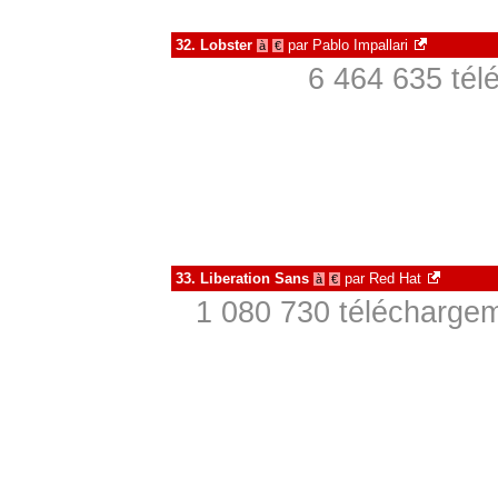
32.
Lobster
par
Pablo Impallari
à
€
6 464 635 tél
33.
Liberation Sans
par
Red Hat
à
€
1 080 730 téléchargem