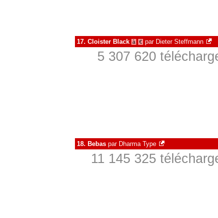
17.
Cloister Black
par
Dieter Steffmann
à
€
5 307 620 télécharg
18.
Bebas
par
Dharma Type
11 145 325 télécharg