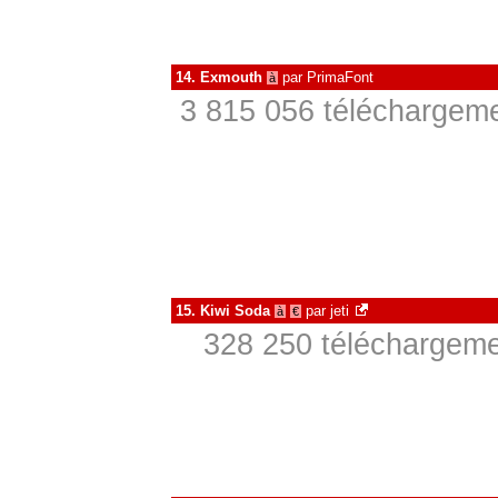
14.
Exmouth
par
PrimaFont
à
3 815 056 téléchargeme
15.
Kiwi Soda
par
jeti
à
€
328 250 téléchargeme