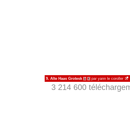
9.
Alte Haas Grotesk
par
yann le coroller
à
€
3 214 600 téléchargem