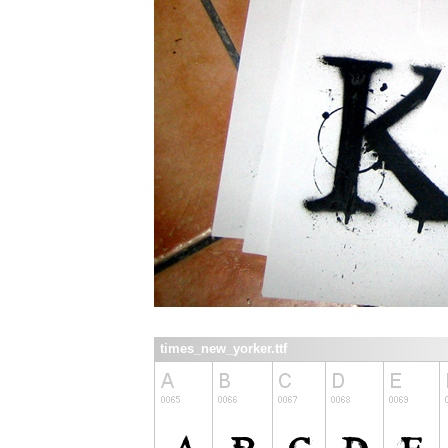
times_new_yorker.ttf