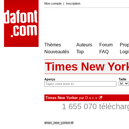
Mon compte
|
Inscription
Thèmes
Auteurs
Forum
Prop
Nouveautés
Top
FAQ
Logi
Times New Yor
Aperçu
Taille
Times New Yorker
par
D.o.c.s
1 655 070 téléchar
times_new_yorker.ttf