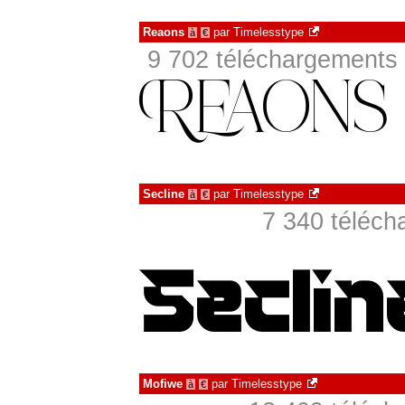
Reaons
par
Timelesstype
à
€
9 702 téléchargements 
Secline
par
Timelesstype
à
€
7 340 téléch
Mofiwe
par
Timelesstype
à
€