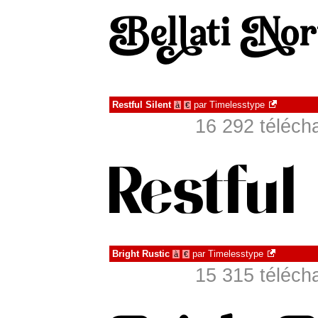
Restful Silent
par
Timelesstype
à
€
16 292 téléch
Bright Rustic
par
Timelesstype
à
€
15 315 téléch