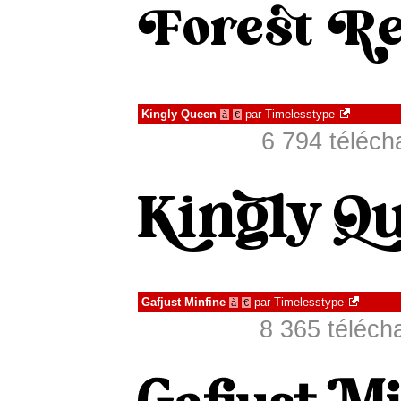
Kingly Queen
par
Timelesstype
à
€
6 794 téléch
Gafjust Minfine
par
Timelesstype
à
€
8 365 téléch