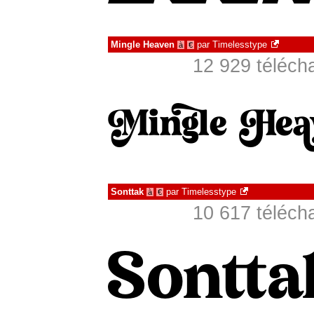
Mingle Heaven
par
Timelesstype
à
€
12 929 téléch
Sonttak
par
Timelesstype
à
€
10 617 téléch