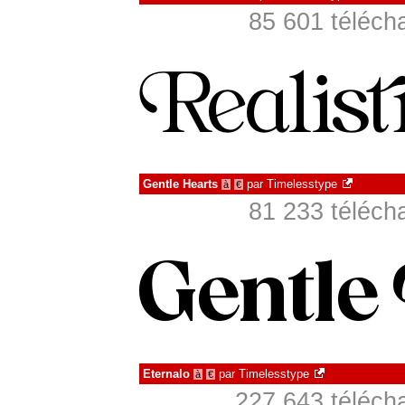
85 601 téléch
Gentle Hearts
par
Timelesstype
à
€
81 233 téléch
Eternalo
par
Timelesstype
à
€
227 643 téléch