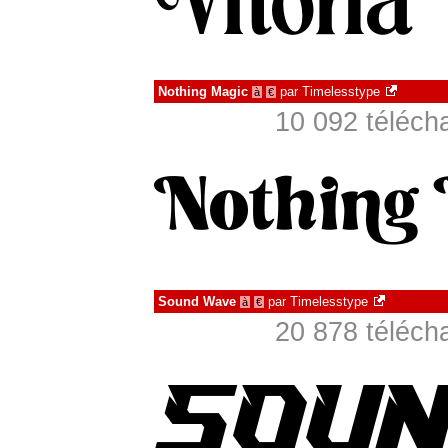
Nothing Magic
par
Timelesstype
à
€
10 092 téléch
Sound Wave
par
Timelesstype
à
€
20 878 téléch