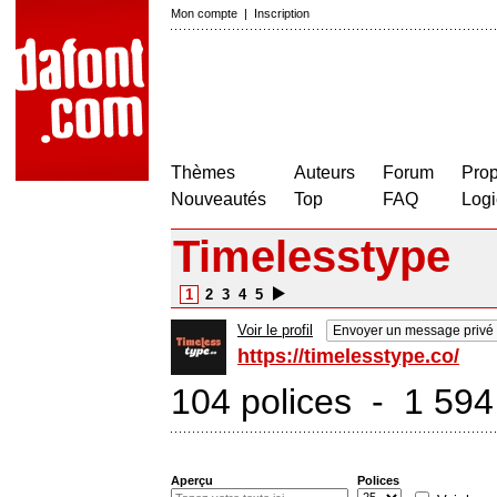
Mon compte
|
Inscription
Thèmes
Auteurs
Forum
Prop
Nouveautés
Top
FAQ
Logi
Timelesstype
1
2
3
4
5
Voir le profil
Envoyer un message privé
https://timelesstype.co/
104 polices - 1 594
Aperçu
Polices