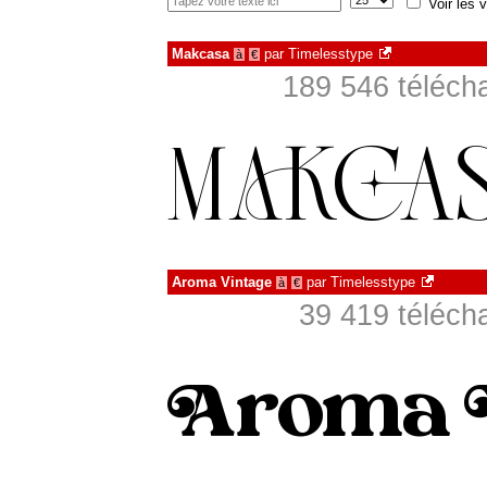
Voir les v
Makcasa
par
Timelesstype
à
€
189 546 téléch
Aroma Vintage
par
Timelesstype
à
€
39 419 téléch