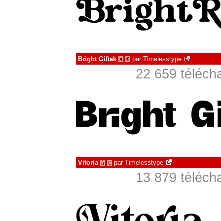
Bright Giftak
par
Timelesstype
à
€
22 659 téléch
Vitoria
par
Timelesstype
à
€
13 879 téléch