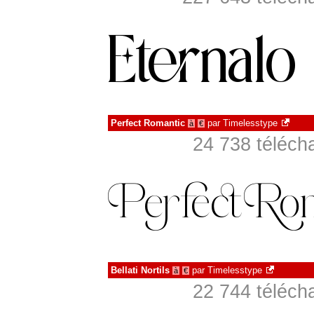
Perfect Romantic
par
Timelesstype
à
€
24 738 téléch
Bellati Nortils
par
Timelesstype
à
€
22 744 téléch