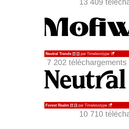
13 409 téléch
Neutral Trends
par
Timelesstype
à
€
7 202 téléchargements 
Forest Realm
par
Timelesstype
à
€
10 710 téléch