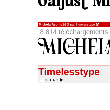
Michela Azorha
par
Timelesstype
à
€
8 814 téléchargements 
Timelesstype
1
2
3
4
5