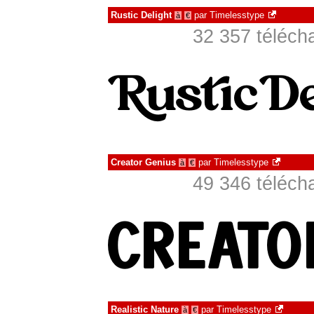
Rustic Delight
par
Timelesstype
à
€
32 357 téléch
Creator Genius
par
Timelesstype
à
€
49 346 téléch
Realistic Nature
par
Timelesstype
à
€