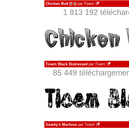
Chicken Butt
par
Tioem
à
€
1 813 192 téléchar
Tioem Black Distressed
par
Tioem
85 449 téléchargement
Snarky's Machine
par
Tioem