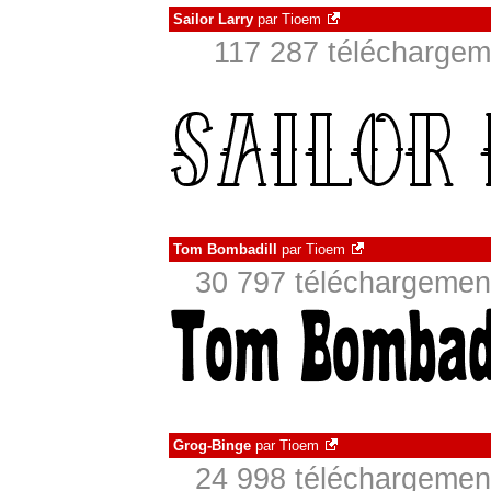
Sailor Larry
par
Tioem
117 287 téléchargeme
Tom Bombadill
par
Tioem
30 797 téléchargement
Grog-Binge
par
Tioem
24 998 téléchargement