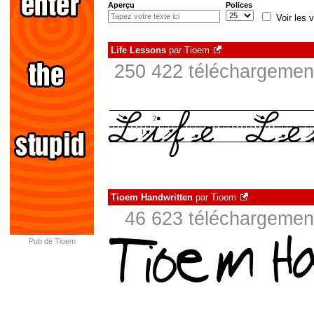
Aperçu
Polices
Voir les v
Life Lessons
par
Tioem
250 422 téléchargement
Tioem Handwritten
par
Tioem
46 623 téléchargement
Pub de Tioem