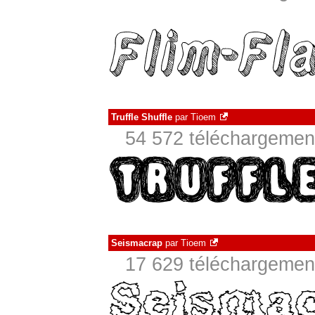
Truffle Shuffle
par
Tioem
54 572 téléchargement
Seismacrap
par
Tioem
17 629 téléchargement