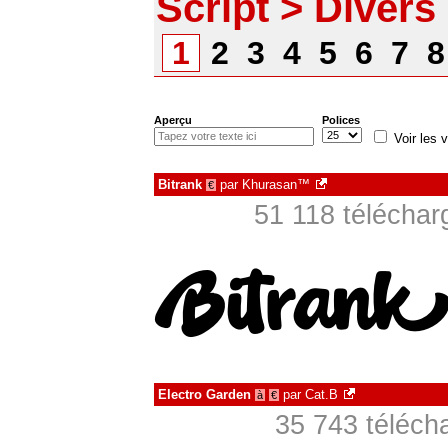
Script > Divers
1
2
3
4
5
6
7
Aperçu
Polices
Voir les v
Bitrank
par
Khurasan™
€
51 118 téléchar
Electro Garden
par
Cat.B
à
€
35 743 téléch