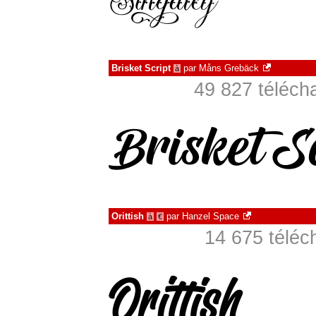
Brisket Script
par
Måns Grebäck
à
49 827 téléch
Orittish
par
Hanzel Space
à
€
14 675 téléc