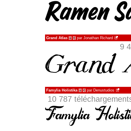
Grand Atlas
par
Jonathan Richard
à
€
9 4
Famylia Holistika
par
Denustudios
à
€
10 787 téléchargements