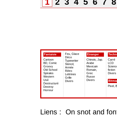
1
2
3
4
5
6
7
Feu, Glace
Fantaisie
Etranger
Techn
Déco
Cartoon
Chinois, Jap.
Carré
Typewriter
BD, Comic
Arabe
LCD
Stencil,
Groovy
Mexicain
Scienc
Armée
Old School
Romain,
fiction
Rétro
Spirales
Grec
Divers
Lettrines
Western
Russe
Grille
Usé
Divers
Bitma
Divers
Destructuré
Pixel, 
Destroy
Horreur
Liens :
On snot and fon