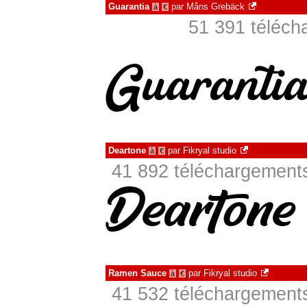
Guarantia
par
Måns Grebäck
à
€
51 391 téléch
Deartone
par
Fikryal studio
à
€
41 892 téléchargements
Ramen Sauce
par
Fikryal studio
à
€
41 532 téléchargements