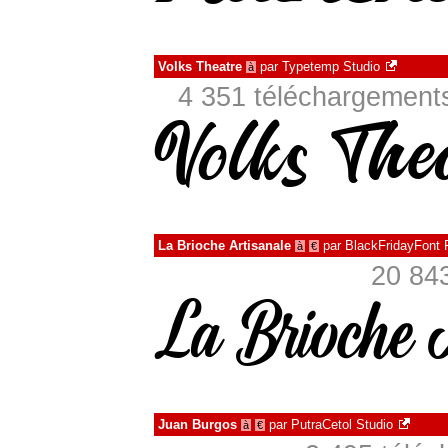
Volks Theatre
par
Typetemp Studio
à
4 351 téléchargements
La Brioche Artisanale
par
BlackFridayFont
à
€
20 843
Juan Burgos
par
PutraCetol Studio
à
€