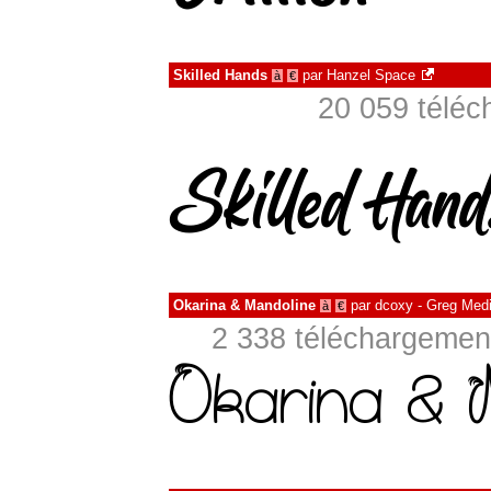
Skilled Hands
par
Hanzel Space
à
€
20 059 téléc
Okarina & Mandoline
par
dcoxy - Greg Med
à
€
2 338 téléchargement