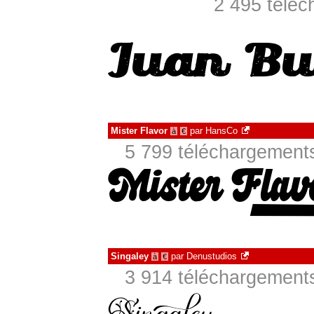
2 495 téléc
Mister Flavor
par
HansCo
à
€
5 799 téléchargements
Singaley
par
Denustudios
à
€
3 914 téléchargements