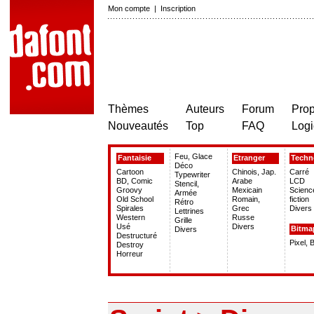
Mon compte
|
Inscription
Thèmes
Auteurs
Forum
Prop
Nouveautés
Top
FAQ
Logi
Feu, Glace
Fantaisie
Etranger
Techn
Déco
Cartoon
Chinois, Jap.
Carré
Typewriter
BD, Comic
Arabe
LCD
Stencil,
Groovy
Mexicain
Scienc
Armée
Old School
Romain,
fiction
Rétro
Spirales
Grec
Divers
Lettrines
Western
Russe
Grille
Usé
Divers
Bitma
Divers
Destructuré
Pixel, 
Destroy
Horreur