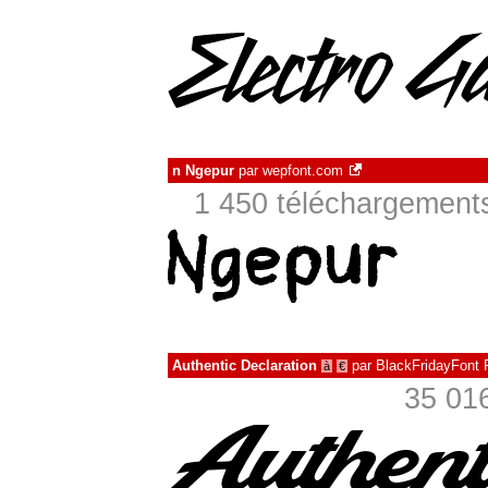
n Ngepur
par
wepfont.com
1 450 téléchargements
Authentic Declaration
par
BlackFridayFont
à
€
35 016