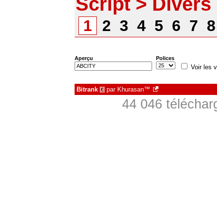
Script > Divers
1
2
3
4
5
6
7
Aperçu
Polices
Voir les v
Bitrank
par
Khurasan™
€
44 046 téléchar