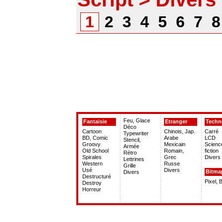
1
2
3
4
5
6
7
Feu, Glace
Fantaisie
Etranger
Techn
Déco
Cartoon
Chinois, Jap.
Carré
Typewriter
BD, Comic
Arabe
LCD
Stencil,
Groovy
Mexicain
Scienc
Armée
Old School
Romain,
fiction
Rétro
Spirales
Grec
Divers
Lettrines
Western
Russe
Grille
Usé
Divers
Bitma
Divers
Destructuré
Pixel, 
Destroy
Horreur