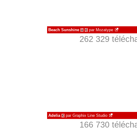
Beach Sunshine
par
Mozatype
à
€
262 329 téléch
Adelia
par
Graphix Line Studio
€
166 730 téléch