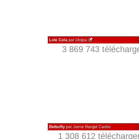
Loki Cola
par
Utopia
3 869 743 télécharg
Betterfly
par
Jaime Rangel Castro
1 308 612 télécharge