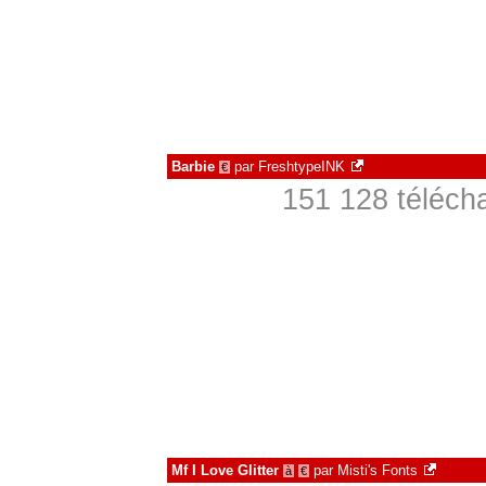
Barbie
par
FreshtypeINK
€
151 128 téléch
Mf I Love Glitter
par
Misti's Fonts
à
€