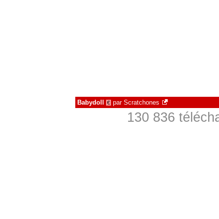
Babydoll
par
Scratchones
€
130 836 téléch