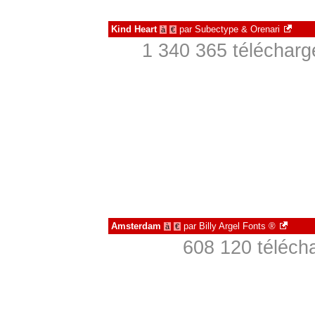
Kind Heart
par
Subectype & Orenari
à
€
1 340 365 télécharg
Amsterdam
par
Billy Argel Fonts ®
à
€
608 120 téléch