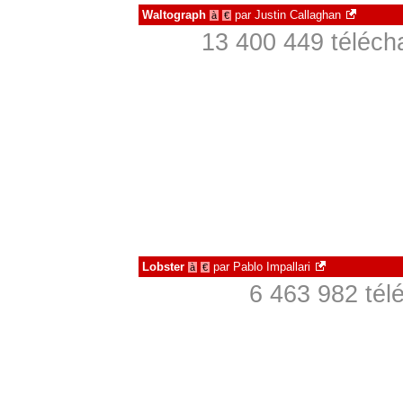
Waltograph
par
Justin Callaghan
à
€
13 400 449 téléch
Lobster
par
Pablo Impallari
à
€
6 463 982 tél