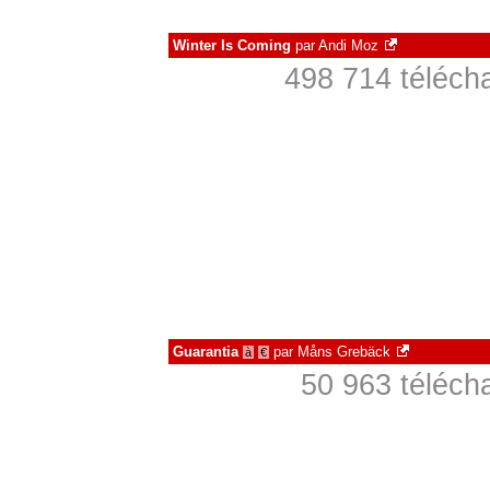
Winter Is Coming
par
Andi Moz
498 714 téléch
Guarantia
par
Måns Grebäck
à
€
50 963 téléch