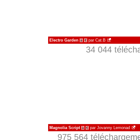
Electro Garden
par
Cat.B
à
€
34 044 téléch
Magnolia Script
par
Jovanny Lemonad
à
€
975 564 téléchargeme