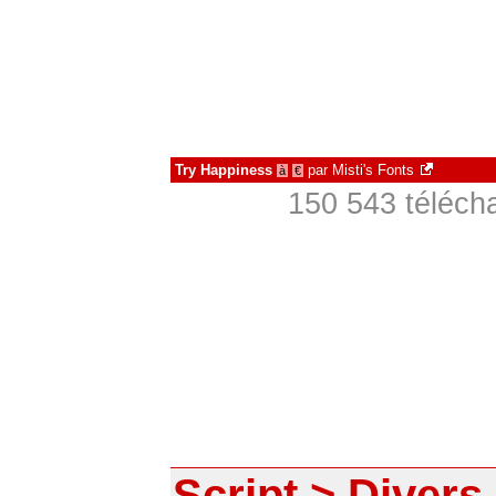
Try Happiness
par
Misti's Fonts
à
€
150 543 téléch
Script > Divers