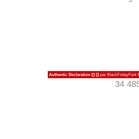
Authentic Declaration
par
BlackFridayFont
à
€
34 485