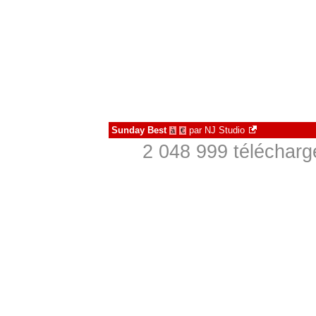
Sunday Best
par
NJ Studio
à
€
2 048 999 télécharg