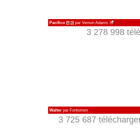
Pacifico
par
Vernon Adams
à
€
3 278 998 tél
Walter
par
Fontomen
3 725 687 télécharge