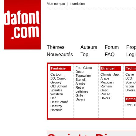
Mon compte
|
Inscription
Thèmes
Auteurs
Forum
Prop
Nouveautés
Top
FAQ
Logi
Feu, Glace
Fantaisie
Etranger
Techn
Déco
Cartoon
Chinois, Jap.
Carré
Typewriter
BD, Comic
Arabe
LCD
Stencil,
Groovy
Mexicain
Scienc
Armée
Old School
Romain,
fiction
Rétro
Spirales
Grec
Divers
Lettrines
Western
Russe
Grille
Usé
Divers
Bitma
Divers
Destructuré
Pixel, 
Destroy
Horreur