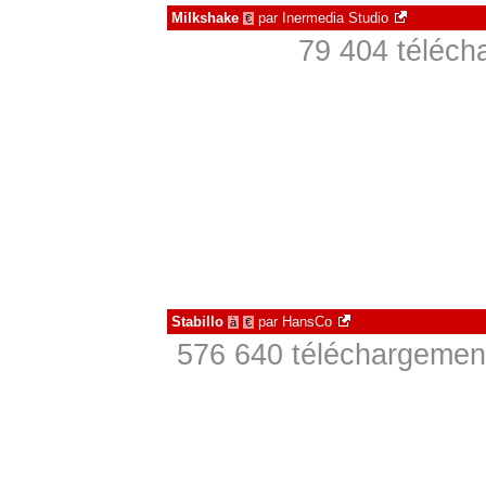
Milkshake
par
Inermedia Studio
€
79 404 téléch
Stabillo
par
HansCo
à
€
576 640 téléchargement