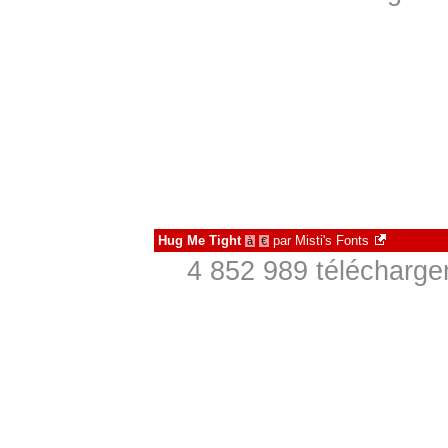
Hug Me Tight
par
Misti's Fonts
à
€
4 852 989 télécharge