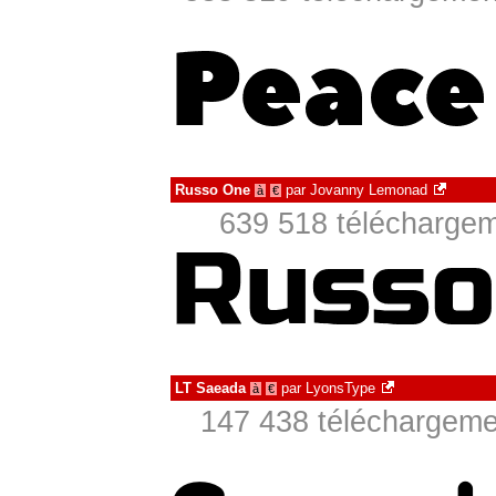
Russo One
par
Jovanny Lemonad
à
€
639 518 téléchargem
LT Saeada
par
LyonsType
à
€
147 438 téléchargemen