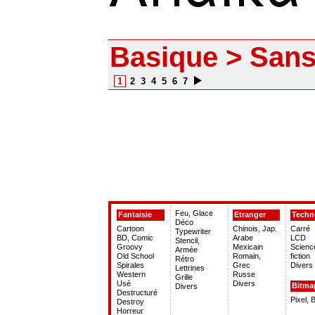
Basique > Sans 
1
2
3
4
5
6
7
Feu, Glace
Fantaisie
Etranger
Techn
Déco
Cartoon
Chinois, Jap.
Carré
Typewriter
BD, Comic
Arabe
LCD
Stencil,
Groovy
Mexicain
Scienc
Armée
Old School
Romain,
fiction
Rétro
Spirales
Grec
Divers
Lettrines
Western
Russe
Grille
Usé
Divers
Bitma
Divers
Destructuré
Pixel, 
Destroy
Horreur