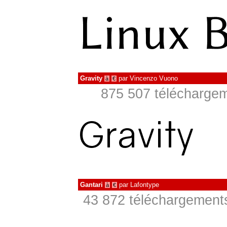
Gravity
par
Vincenzo Vuono
à
€
875 507 téléchargem
Gantari
par
Lafontype
à
€
43 872 téléchargements