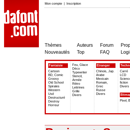
Mon compte
|
Inscription
Thèmes
Auteurs
Forum
Prop
Nouveautés
Top
FAQ
Logi
Feu, Glace
Fantaisie
Etranger
Techn
Déco
Cartoon
Chinois, Jap.
Carré
Typewriter
BD, Comic
Arabe
LCD
Stencil,
Groovy
Mexicain
Scienc
Armée
Old School
Romain,
fiction
Rétro
Spirales
Grec
Divers
Lettrines
Western
Russe
Grille
Usé
Divers
Bitma
Divers
Destructuré
Pixel, 
Destroy
Horreur