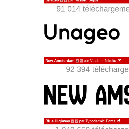
Unageo
par
Richard Sepši
à
€
91 014 téléchargemen
New Amsterdam
par
Vladimir Nikolic
à
€
92 394 télécharge
Blue Highway
par
Typodermic Fonts
à
€