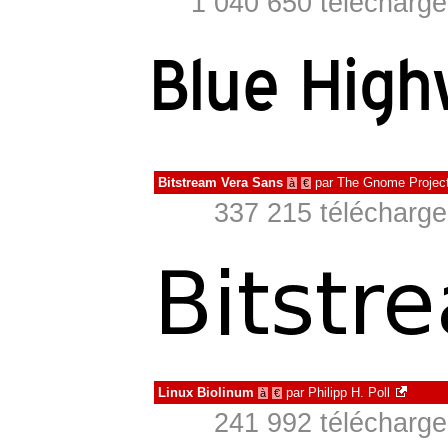
1 040 650 télécharge
Bitstream Vera Sans
par
The Gnome Projec
à
€
337 215 télécharge
Linux Biolinum
par
Philipp H. Poll
à
€
241 992 télécharge