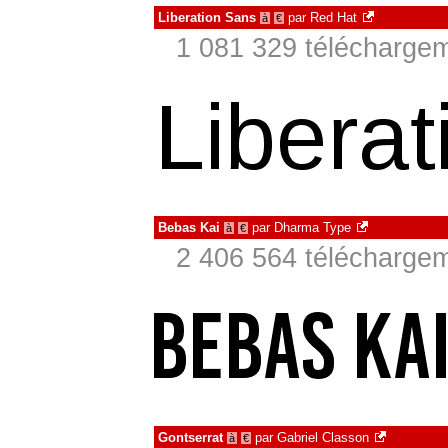
Liberation Sans
par
Red Hat
à
€
1 081 329 téléchargem
Bebas Kai
par
Dharma Type
à
€
2 406 564 téléchargem
Gontserrat
par
Gabriel Classon
à
€