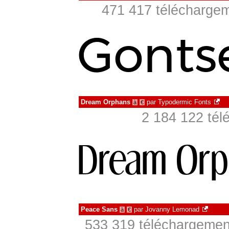
471 417 téléchargem
Dream Orphans
par
Typodermic Fonts
à
€
2 184 122 tél
Peace Sans
par
Jovanny Lemonad
à
€
533 319 téléchargement