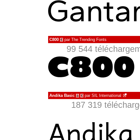
C800
par
The Trending Fonts
€
99 544 téléchargem
Andika Basic
par
SIL International
à
€
187 319 télécharg