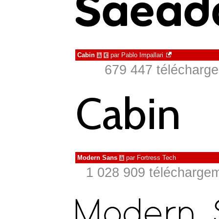
Cabin
par
Pablo Impallari
à
€
679 447 télécharge
Modern Sans
par
Fortress Tech
à
1 028 909 téléchargem