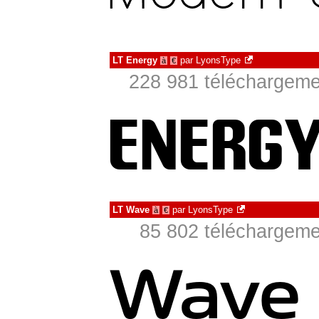
LT Energy
par
LyonsType
à
€
228 981 téléchargemen
LT Wave
par
LyonsType
à
€
85 802 téléchargemen