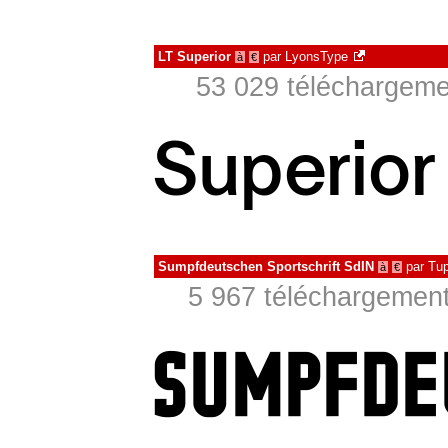
LT Superior
par
LyonsType
à
€
53 029 téléchargemen
Sumpfdeutschen Sportschrift SdIN
par
Tu
à
€
5 967 téléchargement