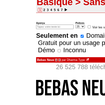
Basique > Sans 
1
2
3
4
5
6
7
Aperçu
Polices
Voir les v
Seulement en
Domain
Gratuit pour un usage 
Démo
Inconnu
Bebas Neue
par
Dharma Type
à
€
26 525 788 téléc