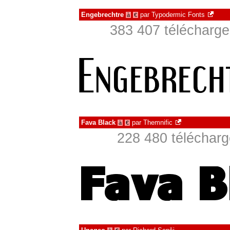
Engebrechtre
par
Typodermic Fonts
à
€
383 407 télécharge
Fava Black
par
Themnific
à
€
228 480 télécharg