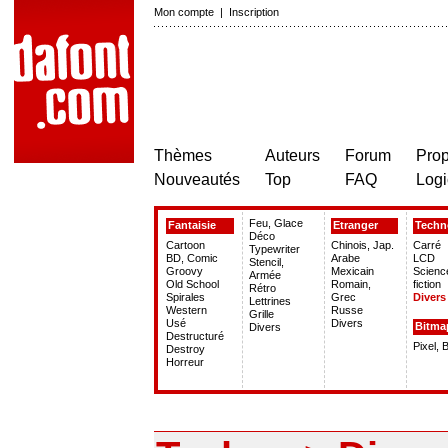
Mon compte
|
Inscription
Thèmes
Auteurs
Forum
Prop
Nouveautés
Top
FAQ
Logi
Feu, Glace
Fantaisie
Etranger
Techn
Déco
Cartoon
Chinois, Jap.
Carré
Typewriter
BD, Comic
Arabe
LCD
Stencil,
Groovy
Mexicain
Scienc
Armée
Old School
Romain,
fiction
Rétro
Spirales
Grec
Divers
Lettrines
Western
Russe
Grille
Usé
Divers
Bitma
Divers
Destructuré
Pixel, 
Destroy
Horreur