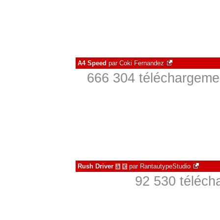
A4 Speed
par
Coki Fernandez
666 304 téléchargemen
Rush Driver
par
RantautypeStudio
à
€
92 530 téléch