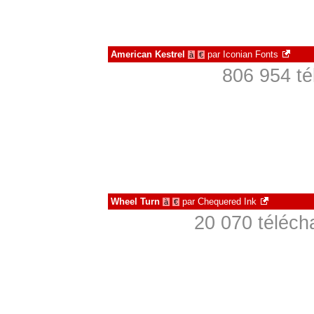
American Kestrel
par
Iconian Fonts
à
€
806 954 té
Wheel Turn
par
Chequered Ink
à
€
20 070 téléch