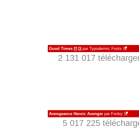
Good Times
par
Typodermic Fonts
à
€
2 131 017 télécharge
Avengeance Heroic Avenger
par
Fontry
5 017 225 télécharg