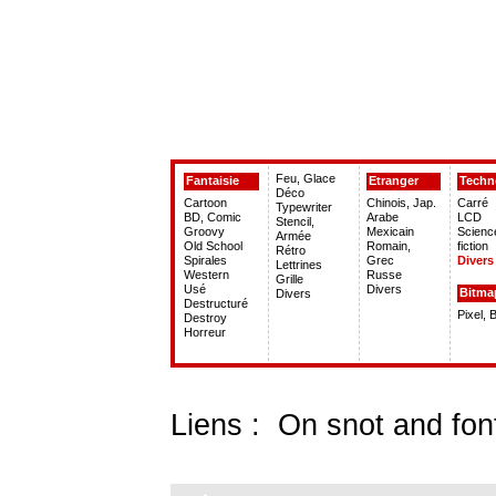
Feu, Glace
Fantaisie
Etranger
Techn
Déco
Cartoon
Chinois, Jap.
Carré
Typewriter
BD, Comic
Arabe
LCD
Stencil,
Groovy
Mexicain
Scienc
Armée
Old School
Romain,
fiction
Rétro
Spirales
Grec
Divers
Lettrines
Western
Russe
Grille
Usé
Divers
Bitma
Divers
Destructuré
Pixel, 
Destroy
Horreur
Liens :
On snot and fon