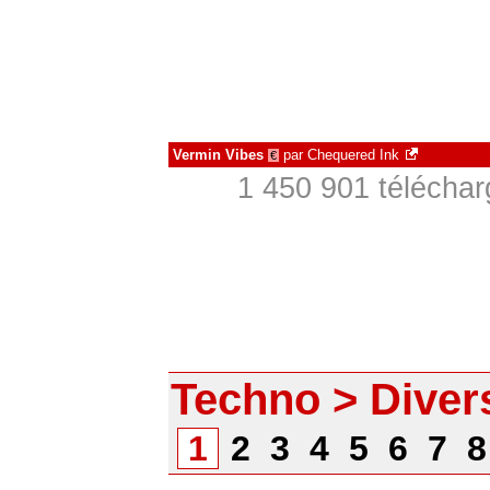
Vermin Vibes
par
Chequered Ink
€
1 450 901 téléchar
Techno > Diver
1
2
3
4
5
6
7