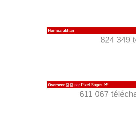
Homoarakhan
824 349 t
Overseer
par
Pixel Sagas
à
€
611 067 téléch