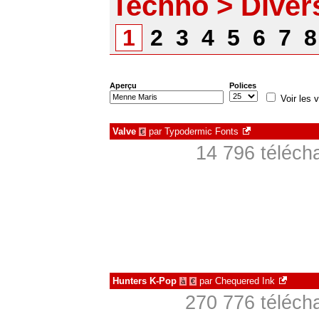
Techno > Diver
1
2
3
4
5
6
7
Aperçu
Polices
Voir les v
Valve
par
Typodermic Fonts
€
14 796 téléch
Hunters K-Pop
par
Chequered Ink
à
€
270 776 téléch