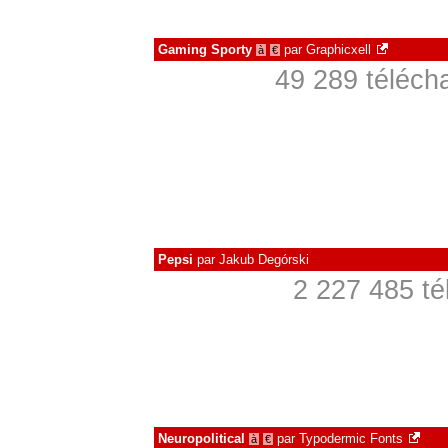
Gaming Sporty
par
Graphicxell
à
€
49 289 téléch
Pepsi
par
Jakub Degórski
2 227 485 té
Neuropolitical
par
Typodermic Fonts
à
€