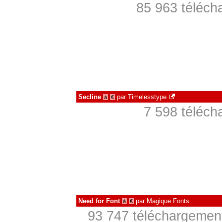
85 963 téléch
Secline
par
Timelesstype
à
€
7 598 téléch
Need for Font
par
Magique Fonts
à
€
93 747 téléchargement