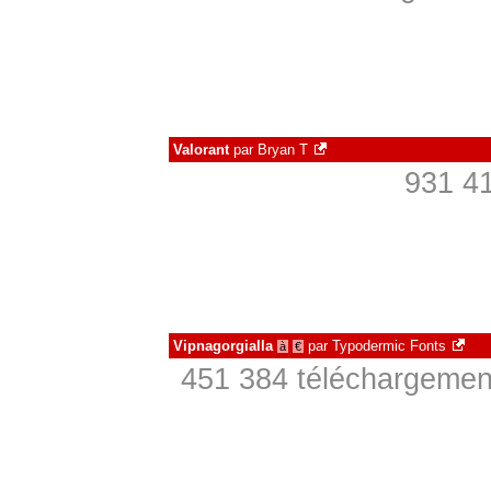
Valorant
par
Bryan T
931 41
Vipnagorgialla
par
Typodermic Fonts
à
€
451 384 téléchargement