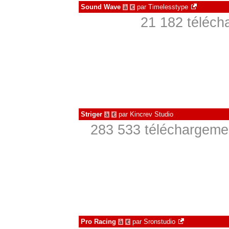
Sound Wave
par
Timelesstype
à
€
21 182 téléch
Striger
par
Kincrev Studio
à
€
283 533 téléchargemen
Pro Racing
par
Sronstudio
à
€