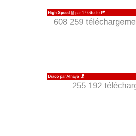
High Speed
par
177Studio
à
608 259 téléchargemen
Draco
par
Athaya
255 192 téléchar