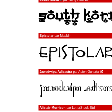
Epistolar
par
Masklin
Jawadwipa Adisastra
par
Adien Gunarta
Alistair Morrison
par
LetterStock Std