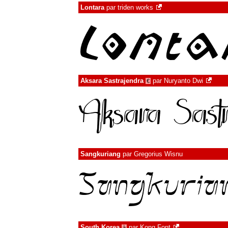
Lontara
par
triden works
Aksara Sastrajendra
par
Nuryanto Dwi
€
Sangkuriang
par
Gregorius Wisnu
South Korea
par
Kong Font
à