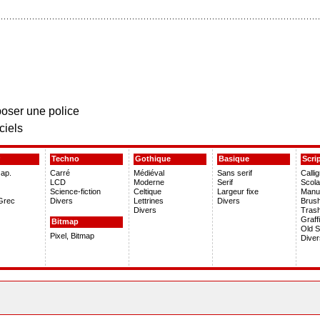
oser une police
ciels
Techno
Gothique
Basique
Scri
Jap.
Carré
Médiéval
Sans serif
Calli
LCD
Moderne
Serif
Scola
Science-fiction
Celtique
Largeur fixe
Manus
Grec
Divers
Lettrines
Divers
Brus
Divers
Tras
Graffi
Bitmap
Old S
Pixel, Bitmap
Diver