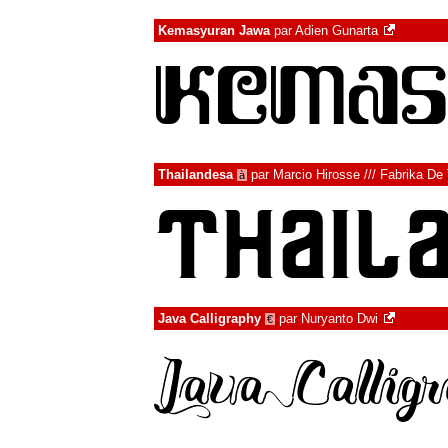
Kemasyuran Jawa
par
Adien Gunarta
Thailandesa
par
Marcio Hirosse /// Fabrika De
à
Java Calligraphy
par
Nuryanto Dwi
€