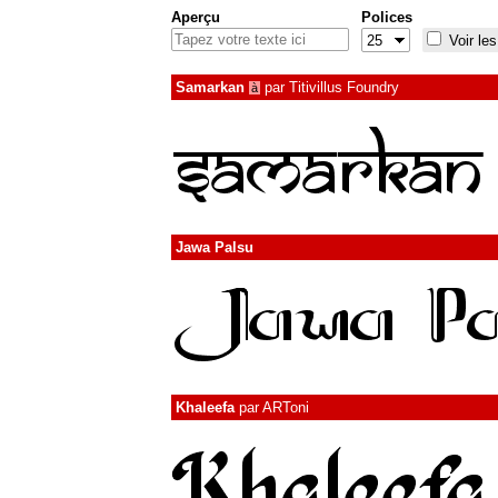
Aperçu
Polices
Voir les
Samarkan
par
Titivillus Foundry
à
Jawa Palsu
Khaleefa
par
ARToni