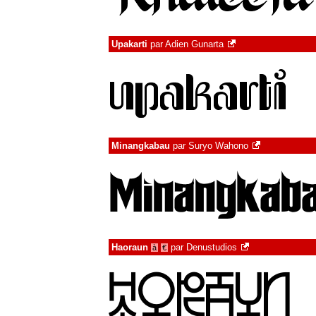
Upakarti
par
Adien Gunarta
Minangkabau
par
Suryo Wahono
Haoraun
par
Denustudios
à
€