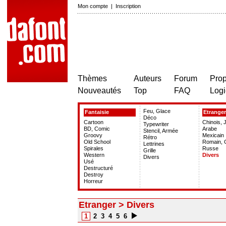
Mon compte
|
Inscription
Thèmes
Auteurs
Forum
Prop
Nouveautés
Top
FAQ
Logi
Feu, Glace
Fantaisie
Etranger
Déco
Cartoon
Chinois, 
Typewriter
BD, Comic
Arabe
Stencil, Armée
Groovy
Mexicain
Rétro
Old School
Romain, 
Lettrines
Spirales
Russe
Grille
Western
Divers
Divers
Usé
Destructuré
Destroy
Horreur
Etranger > Divers
1
2
3
4
5
6