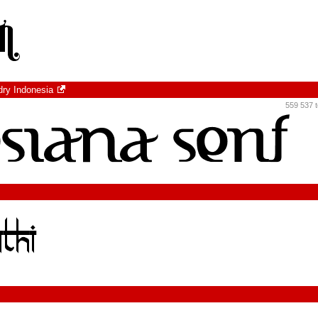
dry Indonesia
559 537 t