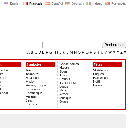
English
Français
Español
Deutsch
Italiano
Português
A
B
C
D
E
F
G
H
I
J
K
L
M
N
O
P
Q
R
S
T
U
V
W
X
Y
Z
#
Codes barres
pt
Symboles
Fêtes
Nature
graphie
Alien
St Valentin
Sport
ire
Animaux
Pâques
Têtes
crit
Asiatique
Halloween
Enfants
h
Ancien
Noël
TV, Cinéma
h
Runes, Elfique
Divers
Logos
ti
Esotérique
Sexy
chool
Fantastique
Armée
s
Horreur
Musique
Jeux
Divers
Formes