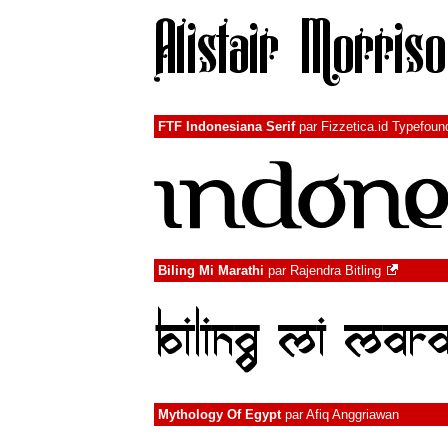
FTF Indonesiana Serif
par
Fizzetica.id Typefoun
Biling Mi Marathi
par
Rajendra Bitling
Mythology Of Egypt
par
Afiq Anggriawan