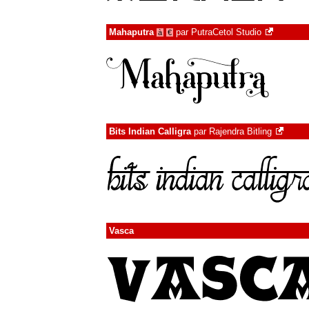
Mahaputra
par
PutraCetol Studio
à
€
Bits Indian Calligra
par
Rajendra Bitling
Vasca