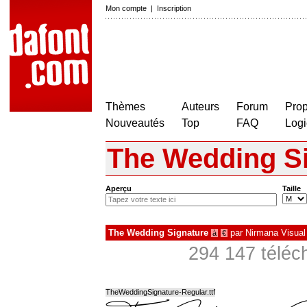
Mon compte
|
Inscription
Thèmes
Auteurs
Forum
Prop
Nouveautés
Top
FAQ
Logi
The Wedding S
Aperçu
Taille
The Wedding Signature
par
Nirmana Visual
à
€
294 147 téléc
TheWeddingSignature-Regular.ttf