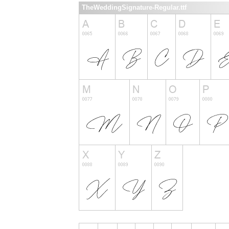
TheWeddingSignature-Regular.ttf