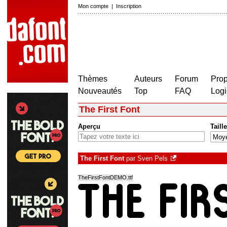
Mon compte
|
Inscription
Thèmes
Auteurs
Forum
Prop
Nouveautés
Top
FAQ
Logi
The First Font
Aperçu
Taille
The First Font
par
Sven Pels
TheFirstFontDEMO.ttf