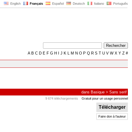
English
Français
Español
Deutsch
Italiano
Português
A
B
C
D
E
F
G
H
I
J
K
L
M
N
O
P
Q
R
S
T
U
V
W
X
Y
Z
#
dans
Basique
>
Sans serif
9 674 téléchargements
Gratuit pour un usage personnel
Télécharger
Faire don à l'auteur