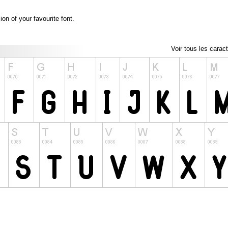
ion of your favourite font.
Voir tous les carac