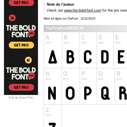
Note de l'auteur
check out
www.the-bold-font.com
for the pro vers
Mise en ligne sur DaFont : 11/11/2019
TheFirstFontDEMO.ttf
Pub de Sven Pels