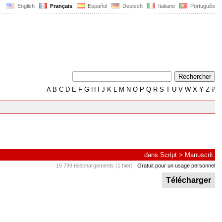
English
Français
Español
Deutsch
Italiano
Português
A
B
C
D
E
F
G
H
I
J
K
L
M
N
O
P
Q
R
S
T
U
V
W
X
Y
Z
#
dans
Script
>
Manuscrit
15 799 téléchargements (1 hier)
Gratuit pour un usage personnel
Télécharger