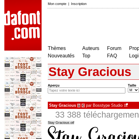
Mon compte
|
Inscription
Thèmes
Auteurs
Forum
Prop
Nouveautés
Top
FAQ
Logi
Stay Gracious
Aperçu
Taille
Stay Gracious
par
Bosstype Studio
à
€
33 388 téléchargement
Stay Gracious.otf