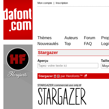
Mon compte
|
Inscription
Thèmes
Auteurs
Forum
Prop
Nouveautés
Top
FAQ
Logi
Stargazer
Aperçu
Taille
Stargazer
par
Herofonts™
à
€
STARGAZER commercial use only.ttf