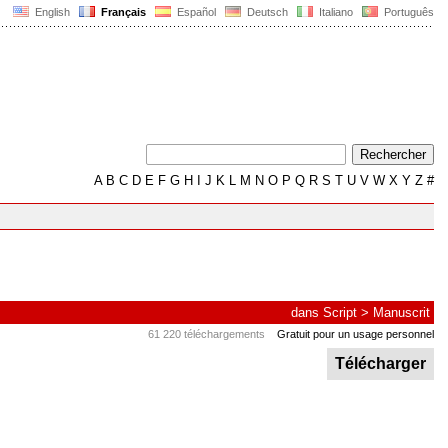
English
Français
Español
Deutsch
Italiano
Português
A
B
C
D
E
F
G
H
I
J
K
L
M
N
O
P
Q
R
S
T
U
V
W
X
Y
Z
#
dans
Script
>
Manuscrit
61 220 téléchargements
Gratuit pour un usage personnel
Télécharger