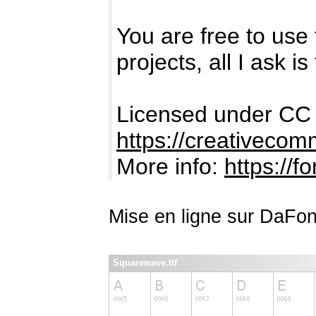
You are free to use 
projects, all I ask is
Licensed under CC 
https://creativecom
More info:
https://
Mise en ligne sur DaFon
Squarewave.ttf