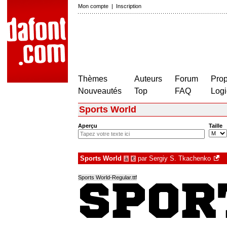
Mon compte
|
Inscription
Thèmes
Auteurs
Forum
Prop
Nouveautés
Top
FAQ
Logi
Sports World
Aperçu
Taille
Sports World
par
Sergiy S. Tkachenko
à
€
Sports World-Regular.ttf