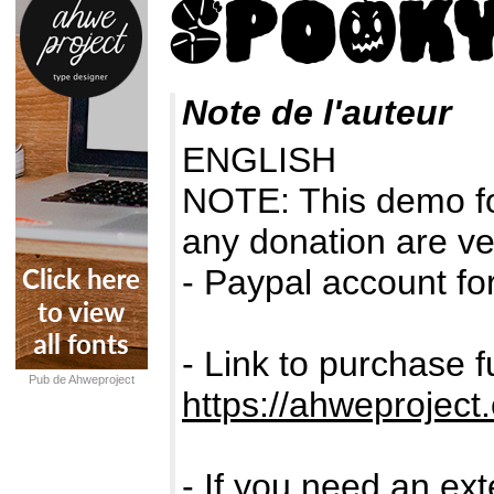
Note de l'auteur
ENGLISH
NOTE: This demo f
any donation are ve
- Paypal account fo
- Link to purchase f
Pub de Ahweproject
https://ahweprojec
- If you need an ext