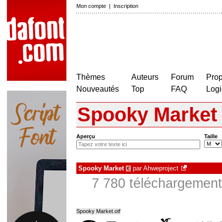
Mon compte
|
Inscription
Thèmes
Auteurs
Forum
Prop
Nouveautés
Top
FAQ
Logi
Spooky Market
Aperçu
Taille
Spooky Market
par
Ahweproject
€
7 780 téléchargements
Spooky Market.otf