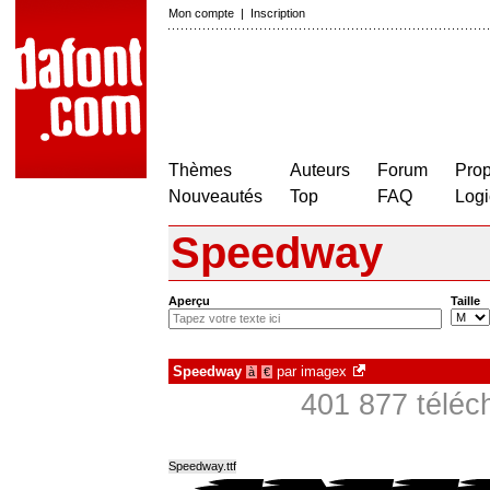
Mon compte
|
Inscription
Thèmes
Auteurs
Forum
Prop
Nouveautés
Top
FAQ
Logi
Speedway
Aperçu
Taille
Speedway
par
imagex
à
€
401 877 téléc
Speedway.ttf