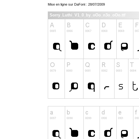
Mise en ligne sur DaFont : 28/07/2009
Sorry_Luthi_V1_0_by_oOo_n3o_oOo.ttf