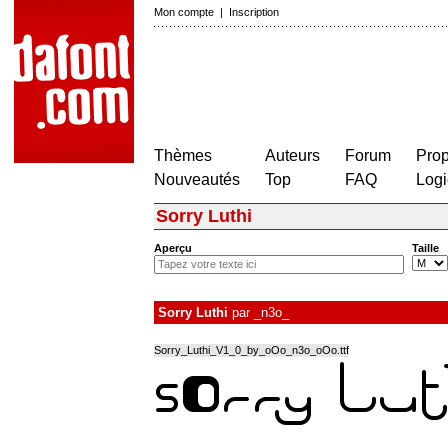
Mon compte
|
Inscription
Thèmes
Auteurs
Forum
Prop
Nouveautés
Top
FAQ
Logi
Sorry Luthi
Aperçu
Taille
Sorry Luthi
par
_n3o_
Sorry_Luthi_V1_0_by_oOo_n3o_oOo.ttf