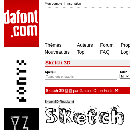
Mon compte
|
Inscription
Thèmes
Auteurs
Forum
Prop
Nouveautés
Top
FAQ
Logi
Sketch 3D
Aperçu
Taille
Sketch 3D
par
Galdino Otten Fonts
à
€
Sketch3D-Regular.ttf