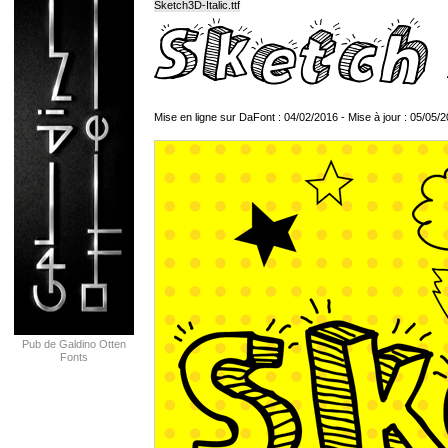
Sketch3D-Italic.ttf
Mise en ligne sur DaFont : 04/02/2016 - Mise à jour : 05/05/
Pub de Galdino Otten
Fonts