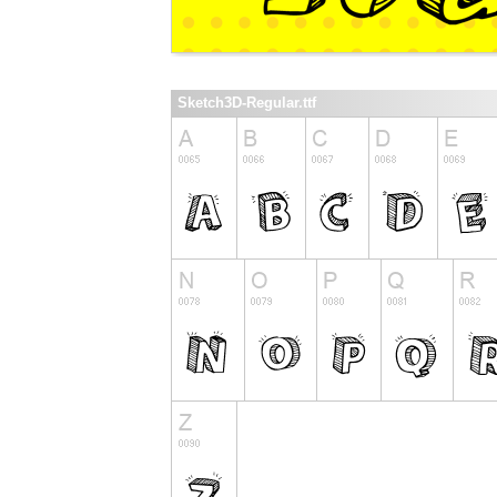
Sketch3D-Regular.ttf