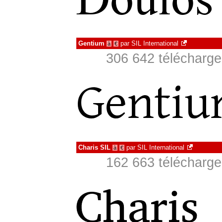
Gentium
par
SIL International
à
€
306 642 télécharge
Charis SIL
par
SIL International
à
€
162 663 télécharge