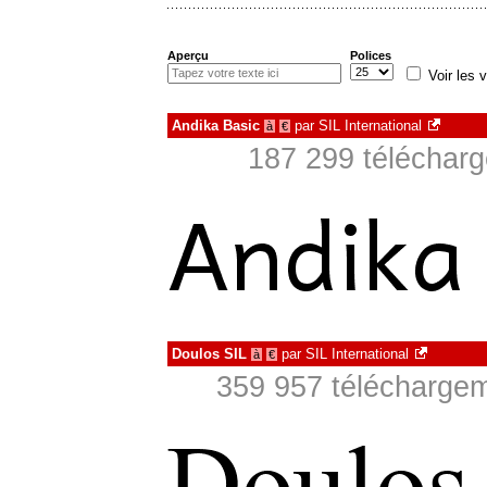
Aperçu
Polices
Voir les v
Andika Basic
par
SIL International
à
€
187 299 télécharg
Doulos SIL
par
SIL International
à
€
359 957 téléchargem