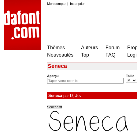
Mon compte
|
Inscription
Thèmes
Auteurs
Forum
Prop
Nouveautés
Top
FAQ
Logi
Seneca
Aperçu
Taille
Seneca
par
D; Jov
Seneca.ttf