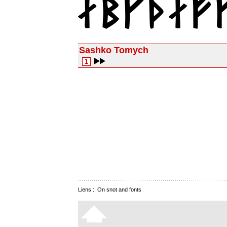
Sashko Tomych
1
Liens :
On snot and fonts