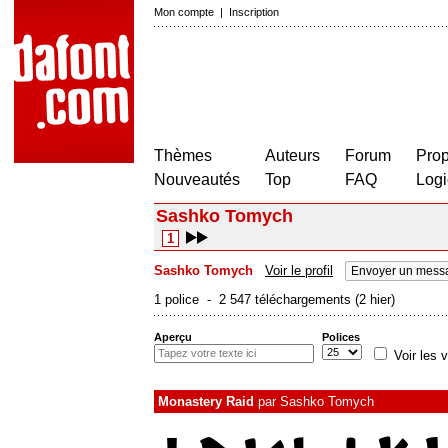
Mon compte
|
Inscription
Thèmes
Auteurs
Forum
Prop
Nouveautés
Top
FAQ
Logi
Sashko Tomych
1
Sashko Tomych
Voir le profil
Envoyer un messa
1 police - 2 547 téléchargements (2 hier)
Aperçu
Polices
Voir les v
Monastery Raid
par
Sashko Tomych