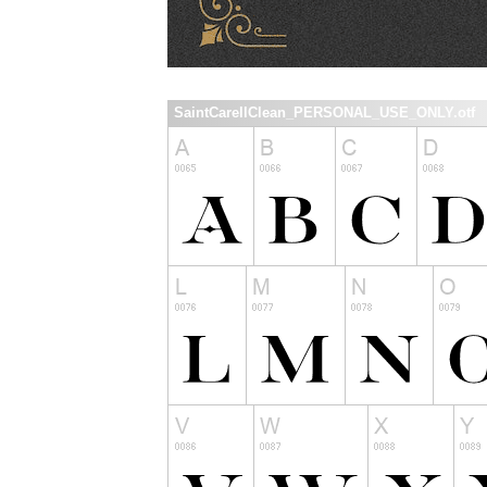
SaintCarellClean_PERSONAL_USE_ONLY.otf