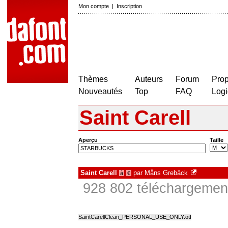
Mon compte
|
Inscription
Thèmes
Auteurs
Forum
Prop
Nouveautés
Top
FAQ
Logi
Saint Carell
Aperçu
Taille
Saint Carell
par
Måns Grebäck
à
€
928 802 téléchargement
SaintCarellClean_PERSONAL_USE_ONLY.otf