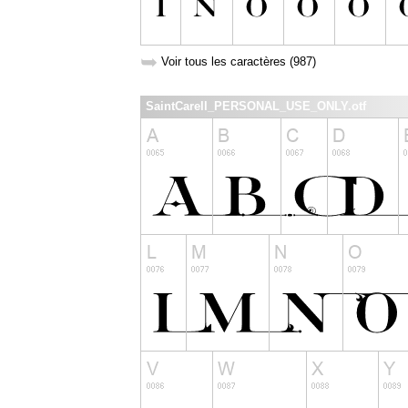
➥
Voir tous les caractères (987)
SaintCarell_PERSONAL_USE_ONLY.otf