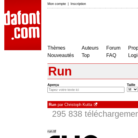
Mon compte
|
Inscription
Thèmes
Auteurs
Forum
Prop
Nouveautés
Top
FAQ
Logi
Run
Aperçu
Taille
Run
par
Christoph Kutta
295 838 téléchargement
run.ttf