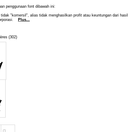
uan penggunaan font dibawah ini:
idak "komersil", alias tidak menghasilkan profit atau keuntungan dari hasil
Korporasi.
Plus...
tères (302)