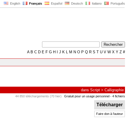
English
Français
Español
Deutsch
Italiano
Português
A
B
C
D
E
F
G
H
I
J
K
L
M
N
O
P
Q
R
S
T
U
V
W
X
Y
Z
#
dans
Script
>
Calligraphie
44 850 téléchargements (70 hier)
Gratuit pour un usage personnel
- 4 fichiers
Télécharger
Faire don à l'auteur