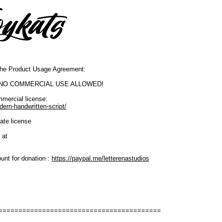
o the Product Usage Agreement:
SE. NO COMMERCIAL USE ALLOWED!
mmercial license:
dern-handwritten-script/
ate license
 at
unt for donation :
https://paypal.me/letterenastudios
=========================================