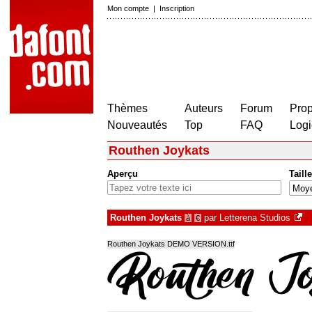
Mon compte
|
Inscription
Thèmes
Auteurs
Forum
Prop
Nouveautés
Top
FAQ
Logi
Routhen Joykats
Aperçu
Taille
Routhen Joykats
par
Letterena Studios
à
€
Routhen Joykats DEMO VERSION.ttf