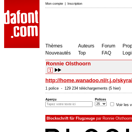
Mon compte
|
Inscription
Thèmes
Auteurs
Forum
Prop
Nouveautés
Top
FAQ
Logi
Ronnie Olsthoorn
1
http://home.wanadoo.nl/r.j.o/skyra
1 police - 129 234 téléchargements (5 hier)
Aperçu
Polices
Voir les v
Blockschrift für Flugzeuge
par
Ronnie Olsthoorn